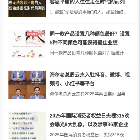
容忍平庸的人往往走在时代的前列
1. 那些“无法容忍平庸”的人，那些始终走在时代前列的人。 2. 后来者一开始肯定不完美，总会被嘲笑、被怀疑，但“后来者总有机会”。 3. 无论...
同一款产品设置几种颜色最好？设置
5种不同颜色可能获得最佳业绩
同一款产品设置几种颜色最好？据统计设置5种不同颜色能获得最佳销售业绩。 同一款产品如果只有3种颜色可选的话，可能会导致消费者想要的颜色不在其中。但是，如果超过7种颜色的话消费者会变得犹豫不决。...
海尔老总周云杰入驻抖音、微博、视
频号、小红书等平台
海尔老总周云杰在2025年两会期间因与雷军的合照火出圈。他自我调侃“非常听劝”，入驻了抖音、微博、视频号、小红书等。以方便分享海尔的故事，倾听网友的需求，征集大家的建议，和大家零距...
2025年国际消费者权益日央视315晚
会曝光9大乱象，以及涉事36家企业
名单
2025年国际消费者权益日，央视315晚会曝光了翻新卫生巾、徒手制作一次性内裤、维修平台乱收费、保水虾仁“泡药”、电子签“助纣”高利贷、软件平台窃取用户信息...