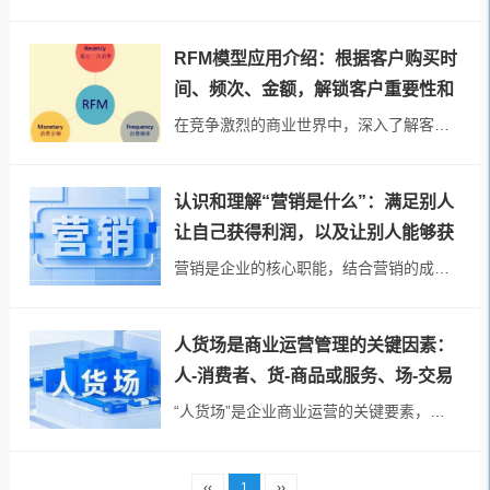
RFM模型应用介绍：根据客户购买时
间、频次、金额，解锁客户重要性和
价值的营销利器
在竞争激烈的商业世界中，深入了解客户价值并精准开展营销策略至关重要，那么怎样识别客户价值呢？RFM模型，作为一种简洁而强大的客户分析工具，正被众多的企业广泛运用，助力企业在市场中脱颖而出。 RFM模...
认识和理解“营销是什么”：满足别人
让自己获得利润，以及让别人能够获
得持续收益
营销是企业的核心职能，结合营销的成功案例、失败反思等内容，来认识营销的概念——以顾客为中心创造直接价值和不间断的价值。 关于营销的本质与核心 市场营销旨在满足人类和社会的需...
人货场是商业运营管理的关键因素：
人-消费者、货-商品或服务、场-交易
场景
“人货场”是企业商业运营的关键要素，人、货、场分别代表消费者、商品或服务、交易场景。 人货场中的“人”主指消费者 人货场中的“人&r...
‹‹
1
››