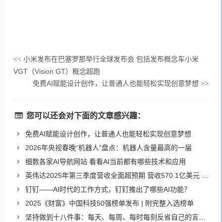
小米发布在巴塞罗那举行全球发布会 包括发布概念车小米
<<
VGT（Vision GT）概念超跑
免费AI赋能设计创作，让普通人也能轻松实现创意梦想
>>
您可以还会对下面的文章感兴趣：
免费AI赋能设计创作，让普通人也能轻松实现创意梦想
2026年央视春晚“机器人”盘点：机器人含量最高的一届
细数各家AI导航网站 看看AI当前都有哪些技术和应用
英伟达2025年第三季度营收全面超预期 营收570.1亿美元 净利润319.1亿美元
钉钉——AI时代的工作方式，钉钉推出了哪些AI功能？
2025《财富》中国科技50强榜单发布 | 附完整入选榜单
坚持做到十八件事：每天、每周、每时每刻反省自己的言行举止