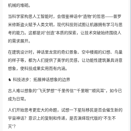
机械的堆砌。
当科学家构思人工智能时，会借鉴神话中“造物”的哲思——普罗
米修斯盗火赋予人类文明，现代科技则试图让机器拥有学习与思
考的能力。这都是对“创造”本质的探索，让技术突破始终围绕人
的需求展开。
在建筑设计时，神话里龙宫的奇幻景象、空中楼阁的幻想、鸟巢
的样子等，都为人们提供了美学的灵感，让功能性建筑兼具诗意
想象，使科技成果实用而有内涵。
♞ 科技进步：拓展神话想象的边界
古人难以想象的“飞天梦想”“千里传信”“千里眼”“顺风耳”，如今已
成为日常。
人们开始思考更宏大的命题，试想一下星际移民是否会催生新的
宇宙神话？意识上的复制和传递，是否演绎现代版的“不生不
灭”？