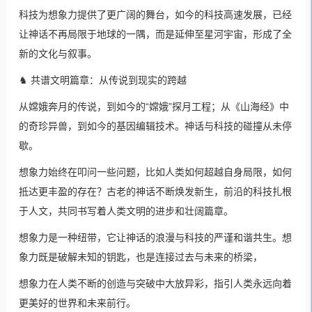
科技为想象力提供了更广阔的舞台，如今的科技高速发展，已经
让神话不再局限于地球的一隅，而是延伸至星河宇宙，形成了全
新的文化与叙事。
♞ 共谱文明篇章：从传说到现实的跨越
从嫦娥奔月的传说，到如今的“嫦娥”探月工程；从《山海经》中
的奇珍异兽，到如今的基因编辑技术。神话与科技的碰撞从未停
歇。
想象力始终在叩问一些问题，比如人类如何超越自身局限，如何
抵达更丰盈的存在？古老的神话不断焕发新生，前沿的科技扎根
于人文，共同书写着人类文明的进步和壮阔篇章。
想象力是一种纽带，它让神话的浪漫与科技的严谨和谐共生。想
象力既是破解未知的钥匙，也是连接过去与未来的桥梁，
想象力在人类不断的创造与突破中大放异彩，指引人类永远向着
更美好的世界和未来前行。