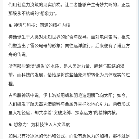
们用创造力浇筑的现实阶梯。让二者能够产生奇妙共鸣的，正是
那股永不枯竭的“想象力”。
♞ 神话与科技：同源的精神内核
神话诞生于人类对未知世界的好奇与探寻。面对电闪雷鸣，祖先
们塑造出了雷公电母的形象；向往远洋航行，后来便有了诺亚方
舟的传说。
所有那些浪漫“想象”的本质，是人类对力量、超越与联结的渴
望。而科技的发展，恰恰是将这些抽象渴望转化为具体现实的过
程。
古希腊神话中说，伊卡洛斯用蜡和羽毛造翅膀飞向太阳；如今，
人们研发了航天器凭借燃料与金属外壳挣脱地心引力。两者形式
虽大相径庭，却共享着“突破束缚、探索远方”的精神内核。
♞ 想象力：为科技注入人文温度
如果只有冷冰冰的代码和公式，而没有想象力的加持，那不过是