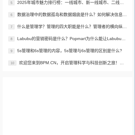
2025年城市魅力排行榜：一线城市、新一线城市、二线城市、三线城市、四线城市、五线城市名单
5
数据治理中的数据孤岛和数据烟囱是什么？如何解决信息孤岛的问题？
6
什么是管理学？管理的四大职能是什么？管理者的横向纵向分类？如何进行有效、高效的管理？
7
Labubu的营销密码是什么？Popmart为什么能让Labubu爆火成为顶流潮玩？
8
5s管理和6s管理的内容，5s管理与6s管理的区别是什么?
9
欢迎您来到BPM.CN，开启管理科学与科技创新之旅！先来认识下BPM是什么吧！
10