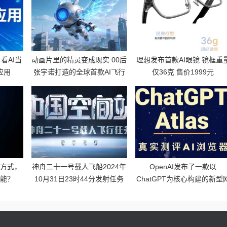
看AI当
动画片里的精灵变成现实 00后
理想发布首款AI眼镜 镜框重
应用
张宇诺打造的全球首款AI飞行
仅36克 售价1999元
陪伴机器人Skyris
作方式，
神舟二十一号载人飞船2024年
OpenAI发布了一款以
功能？
10月31日23时44分发射任务
ChatGPT为核心构建的新型
圆满成功
页浏览器——ChatGPT
Atlas。