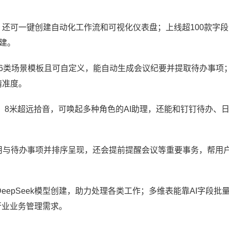
格，还可一键创建自动化工作流和可视化仪表盘；上线超100款字段
创建。
置36类场景模板且可自定义，能自动生成会议纪要并提取待办事项
精准度。
I听记协同，8米超远拾音，可唤起多种角色的AI助理，还能和钉钉待办、
应用与待办事项并排序呈现，还会提前提醒会议等重要事务，帮用
DeepSeek模型创建，助力处理各类工作；多维表能靠AI字段批
行业业务管理需求。