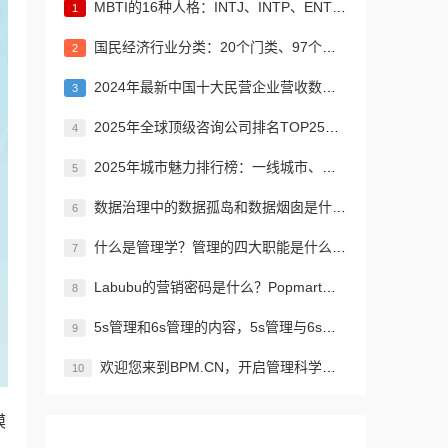
MBTI的16种人格：INTJ、INTP、ENTJ、ENTP、INFJ、INFP、ENFJ、ENFP、ISTJ、ISFJ、ESTJ、ESFJ、ISTP、ISFP、ESTP、ESFP
1
国民经济行业分类：20个门类、97个大类、473个中类、1382个小类
2
2024年最新中国十大民营企业营收数据 京东、阿里、恒力集团居前三名
3
2025年全球顶级咨询公司排名TOP25：贝恩公司、波士顿咨询、麦肯锡公司等
4
2025年城市魅力排行榜：一线城市、新一线城市、二线城市、三线城市、四线城市、五线城市名单
5
数据治理中的数据孤岛和数据烟囱是什么？如何解决信息孤岛的问题？
6
什么是管理学？管理的四大职能是什么？管理者的横向纵向分类？如何进行有效、高效的管理？
7
Labubu的营销密码是什么？Popmart为什么能让Labubu爆火成为顶流潮玩？
8
5s管理和6s管理的内容，5s管理与6s管理的区别是什么?
9
欢迎您来到BPM.CN，开启管理科学与科技创新之旅！先来认识下BPM是什么吧！
10
模