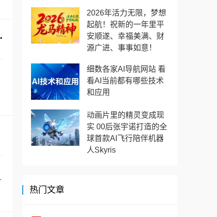
2026年活力无限，梦想
起航！祝新的一年里平
波士顿咨询、麦肯锡公司等
安顺遂、幸福美满、财
源广进、事事如意！
细数各家AI导航网站 看
看AI当前都有哪些技术
，
和应用
动画片里的精灵变成现
实 00后张宇诺打造的全
球首款AI飞行陪伴机器
人Skyris
一
热门文章