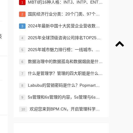
MBTI的16种人格：INTJ、INTP、ENTJ、ENTP、INFJ、INFP、ENFJ、ENFP、ISTJ、ISFJ、ESTJ、ESFJ、ISTP、ISFP、ESTP、ESFP
1
国民经济行业分类：20个门类、97个大类、473个中类、1382个小类
2
2024年最新中国十大民营企业营收数据 京东、阿里、恒力集团居前三名
3
技
2025年全球顶级咨询公司排名TOP25：贝恩公司、波士顿咨询、麦肯锡公司等
4
2025年城市魅力排行榜：一线城市、新一线城市、二线城市、三线城市、四线城市、五线城市名单
5
数据治理中的数据孤岛和数据烟囱是什么？如何解决信息孤岛的问题？
6
什么是管理学？管理的四大职能是什么？管理者的横向纵向分类？如何进行有效、高效的管理？
7
Labubu的营销密码是什么？Popmart为什么能让Labubu爆火成为顶流潮玩？
8
5s管理和6s管理的内容，5s管理与6s管理的区别是什么?
9
欢迎您来到BPM.CN，开启管理科学与科技创新之旅！先来认识下BPM是什么吧！
10