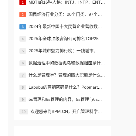
MBTI的16种人格：INTJ、INTP、ENTJ、ENTP、INFJ、INFP、ENFJ、ENFP、ISTJ、ISFJ、ESTJ、ESFJ、ISTP、ISFP、ESTP、ESFP
1
国民经济行业分类：20个门类、97个大类、473个中类、1382个小类
2
2024年最新中国十大民营企业营收数据 京东、阿里、恒力集团居前三名
3
2025年全球顶级咨询公司排名TOP25：贝恩公司、波士顿咨询、麦肯锡公司等
4
2025年城市魅力排行榜：一线城市、新一线城市、二线城市、三线城市、四线城市、五线城市名单
5
数据治理中的数据孤岛和数据烟囱是什么？如何解决信息孤岛的问题？
6
什么是管理学？管理的四大职能是什么？管理者的横向纵向分类？如何进行有效、高效的管理？
7
Labubu的营销密码是什么？Popmart为什么能让Labubu爆火成为顶流潮玩？
8
5s管理和6s管理的内容，5s管理与6s管理的区别是什么?
9
欢迎您来到BPM.CN，开启管理科学与科技创新之旅！先来认识下BPM是什么吧！
10