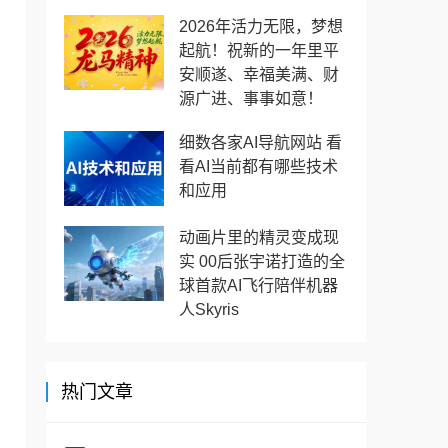
2026年活力无限，梦想
起航！祝新的一年里平
安顺遂、幸福美满、财
源广进、事事如意！
细数各家AI导航网站 看
看AI当前都有哪些技术
和应用
动画片里的精灵变成现
实 00后张宇诺打造的全
球首款AI飞行陪伴机器
人Skyris
热门文章