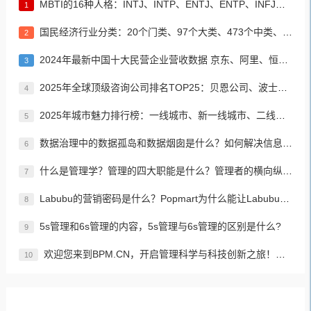
MBTI的16种人格：INTJ、INTP、ENTJ、ENTP、INFJ、INFP、ENFJ、ENFP、ISTJ、ISFJ、ESTJ、ESFJ、ISTP、ISFP、ESTP、ESFP
1
国民经济行业分类：20个门类、97个大类、473个中类、1382个小类
2
2024年最新中国十大民营企业营收数据 京东、阿里、恒力集团居前三名
3
2025年全球顶级咨询公司排名TOP25：贝恩公司、波士顿咨询、麦肯锡公司等
4
2025年城市魅力排行榜：一线城市、新一线城市、二线城市、三线城市、四线城市、五线城市名单
5
数据治理中的数据孤岛和数据烟囱是什么？如何解决信息孤岛的问题？
6
什么是管理学？管理的四大职能是什么？管理者的横向纵向分类？如何进行有效、高效的管理？
7
Labubu的营销密码是什么？Popmart为什么能让Labubu爆火成为顶流潮玩？
8
5s管理和6s管理的内容，5s管理与6s管理的区别是什么?
9
欢迎您来到BPM.CN，开启管理科学与科技创新之旅！先来认识下BPM是什么吧！
10