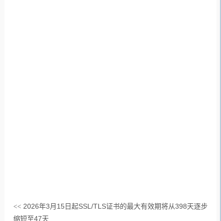
2026年3月15日起SSL/TLS证书的最大有效期将从398天逐步
<<
缩短至47天