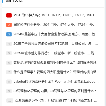
热门文章
MBTI的16种人格：INTJ、INTP、ENTJ、ENTP、INFJ、INFP、ENFJ、ENFP、ISTJ、ISFJ、ESTJ、ESFJ、ISTP、ISFP、ESTP、ESFP
1
国民经济行业分类：20个门类、97个大类、473个中类、1382个小类
2
2024年最新中国十大民营企业营收数据 京东、阿里、恒力集团居前三名
3
2025年全球顶级咨询公司排名TOP25：贝恩公司、波士顿咨询、麦肯锡公司等
4
2025年城市魅力排行榜：一线城市、新一线城市、二线城市、三线城市、四线城市、五线城市名单
5
数据治理中的数据孤岛和数据烟囱是什么？如何解决信息孤岛的问题？
6
什么是管理学？管理的四大职能是什么？管理者的横向纵向分类？如何进行有效、高效的管理？
7
Labubu的营销密码是什么？Popmart为什么能让Labubu爆火成为顶流潮玩？
8
5s管理和6s管理的内容，5s管理与6s管理的区别是什么?
9
欢迎您来到BPM.CN，开启管理科学与科技创新之旅！先来认识下BPM是什么吧！
10