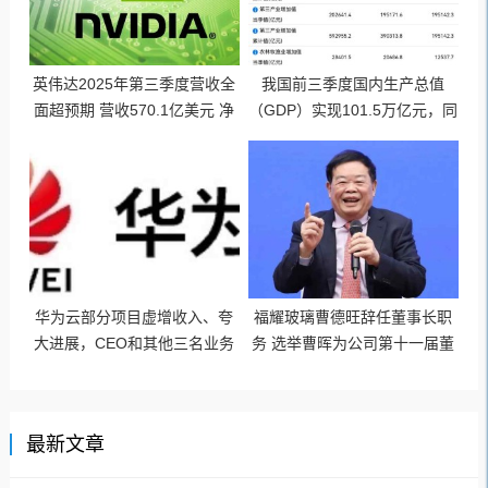
英伟达2025年第三季度营收全
我国前三季度国内生产总值
面超预期 营收570.1亿美元 净
（GDP）实现101.5万亿元，同
利润319.1亿美元
比增长5.2%
华为云部分项目虚增收入、夸
福耀玻璃曹德旺辞任董事长职
大进展，CEO和其他三名业务
务 选举曹晖为公司第十一届董
高管被问责
事局董事长
最新文章