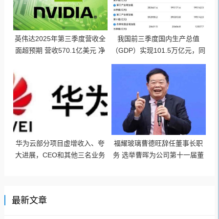
英伟达2025年第三季度营收全
我国前三季度国内生产总值
面超预期 营收570.1亿美元 净
（GDP）实现101.5万亿元，同
利润319.1亿美元
比增长5.2%
华为云部分项目虚增收入、夸
福耀玻璃曹德旺辞任董事长职
大进展，CEO和其他三名业务
务 选举曹晖为公司第十一届董
高管被问责
事局董事长
最新文章