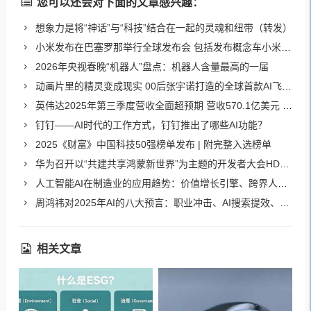
您可以还会对下面的文章感兴趣：
想象力是将“神话”与“科技”结合在一起的灵魂和纽带（转发）
小米发布在巴塞罗那举行全球发布会 包括发布概念车小米VGT（Vision GT）概念超跑
2026年央视春晚“机器人”盘点：机器人含量最高的一届
动画片里的精灵变成现实 00后张宇诺打造的全球首款AI飞行陪伴机器人Skyris
英伟达2025年第三季度营收全面超预期 营收570.1亿美元 净利润319.1亿美元
钉钉——AI时代的工作方式，钉钉推出了哪些AI功能？
2025《财富》中国科技50强榜单发布 | 附完整入选榜单
华为召开以“共建共享鸿蒙新世界”为主题的开发者大会HDC.2025
人工智能AI在制造业的应用趋势：价值增长引擎、跨界人才刚需、制造价值链重构
周鸿祎对2025年AI的八大预言：职业冲击、AI搜索提效、AI手机、AI眼镜、自动驾驶、AI智能管家、AI老师、AI赚钱
相关文章