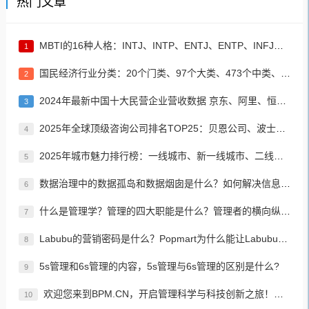
热门文章
MBTI的16种人格：INTJ、INTP、ENTJ、ENTP、INFJ、INFP、ENFJ、ENFP、ISTJ、ISFJ、ESTJ、ESFJ、ISTP、ISFP、ESTP、ESFP
1
国民经济行业分类：20个门类、97个大类、473个中类、1382个小类
2
2024年最新中国十大民营企业营收数据 京东、阿里、恒力集团居前三名
3
2025年全球顶级咨询公司排名TOP25：贝恩公司、波士顿咨询、麦肯锡公司等
4
2025年城市魅力排行榜：一线城市、新一线城市、二线城市、三线城市、四线城市、五线城市名单
5
数据治理中的数据孤岛和数据烟囱是什么？如何解决信息孤岛的问题？
6
什么是管理学？管理的四大职能是什么？管理者的横向纵向分类？如何进行有效、高效的管理？
7
Labubu的营销密码是什么？Popmart为什么能让Labubu爆火成为顶流潮玩？
8
5s管理和6s管理的内容，5s管理与6s管理的区别是什么?
9
欢迎您来到BPM.CN，开启管理科学与科技创新之旅！先来认识下BPM是什么吧！
10