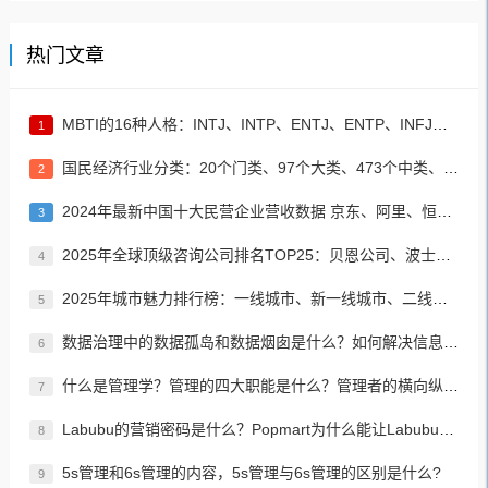
热门文章
MBTI的16种人格：INTJ、INTP、ENTJ、ENTP、INFJ、INFP、ENFJ、ENFP、ISTJ、ISFJ、ESTJ、ESFJ、ISTP、ISFP、ESTP、ESFP
1
国民经济行业分类：20个门类、97个大类、473个中类、1382个小类
2
2024年最新中国十大民营企业营收数据 京东、阿里、恒力集团居前三名
3
2025年全球顶级咨询公司排名TOP25：贝恩公司、波士顿咨询、麦肯锡公司等
4
2025年城市魅力排行榜：一线城市、新一线城市、二线城市、三线城市、四线城市、五线城市名单
5
数据治理中的数据孤岛和数据烟囱是什么？如何解决信息孤岛的问题？
6
什么是管理学？管理的四大职能是什么？管理者的横向纵向分类？如何进行有效、高效的管理？
7
Labubu的营销密码是什么？Popmart为什么能让Labubu爆火成为顶流潮玩？
8
5s管理和6s管理的内容，5s管理与6s管理的区别是什么?
9