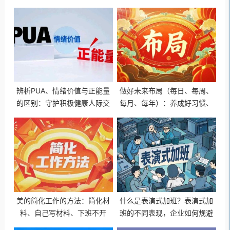
者（如客服、法律岗）
人才
辨析PUA、情绪价值与正能量
做好未来布局（每日、每周、
的区别：守护积极健康人际交
每月、每年）：养成好习惯、
往
消除内耗、提升知识和认知、
强健身体、定期复盘
美的简化工作的方法：简化材
什么是表演式加班？表演式加
料、自己写材料、下班不开
班的不同表现，企业如何规避
会、减少微信群、使用数字看
表演式加班？