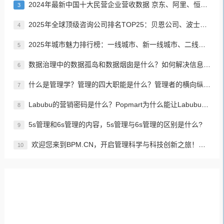
2024年最新中国十大民营企业营收数据 京东、阿里、恒力集团居前三名
3
2025年全球顶级咨询公司排名TOP25：贝恩公司、波士顿咨询、麦肯锡公司等
4
2025年城市魅力排行榜：一线城市、新一线城市、二线城市、三线城市、四线城市、五线城市名单
5
数据治理中的数据孤岛和数据烟囱是什么？如何解决信息孤岛的问题？
6
什么是管理学？管理的四大职能是什么？管理者的横向纵向分类？如何进行有效、高效的管理？
7
Labubu的营销密码是什么？Popmart为什么能让Labubu爆火成为顶流潮玩？
8
5s管理和6s管理的内容，5s管理与6s管理的区别是什么?
9
欢迎您来到BPM.CN，开启管理科学与科技创新之旅！先来认识下BPM是什么吧！
10