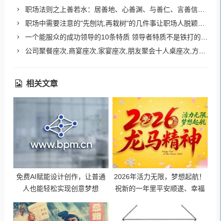
职场法则之上善若水：居善地、心善渊、与善仁、言善信、正善治、事善能、动善时
职场中需要注意的"先刨坑,再栽树"的几件事让职场人脱颖而出
一个能服众的成功领导的10条特质 领导者特质不是铁打的定律
公司聚餐座次,商宴座次,家宴座次,朋友聚会十人桌座次,方桌座次,长条桌座次,吃饭座次规矩
相关文章
免费AI赋能设计创作，让普通
2026年活力无限，梦想起航！
人也能轻松实现创意梦想
祝新的一年里平安顺遂、幸福
美满、财源广进、事事如意！