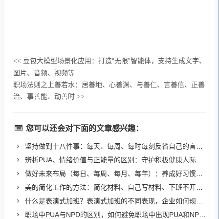
豆包大模型场景化应用：打造“无限”智能体，支持生成文字、
<<
图片、音频、视频等
职场法则之上善若水：居善地、心善渊、与善仁、言善信、正善
治、事善能、动善时
>>
您可以还会对下面的文章感兴趣：
坚持做到十八件事：每天、每周、每时每刻反省自己的言行举止
辨析PUA、情绪价值与正能量的区别：守护积极健康人际交往
做好未来布局（每日、每周、每月、每年）：养成好习惯、消除内耗、提升知识和认知、强健身体、定期复盘
美的简化工作的方法：简化材料、自己写材料、下班不开会、减少微信群、使用数字看板、合理团建
什么是表演式加班？表演式加班的不同表现，企业如何规避表演式加班？
职场中PUA与NPD的区别，如何避免职场中出现PUA和NPD的问题？