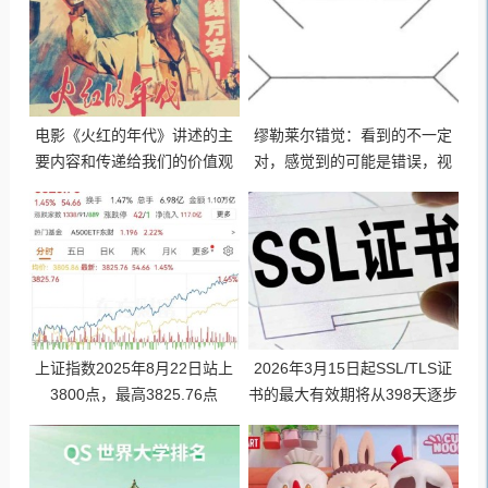
电影《火红的年代》讲述的主
缪勒莱尔错觉：看到的不一定
要内容和传递给我们的价值观
对，感觉到的可能是错误，视
独立自主、自力更生、坚守信
觉与心理让人产生错觉！
念、迎难而上
上证指数2025年8月22日站上
2026年3月15日起SSL/TLS证
3800点，最高3825.76点
书的最大有效期将从398天逐步
缩短至47天