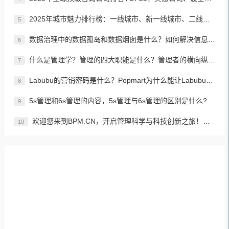
2025年城市魅力排行榜：一线城市、新一线城市、二线城市、三线城市、四线城市、五线城市名单
5
数据治理中的数据孤岛和数据烟囱是什么？如何解决信息孤岛的问题？
6
什么是管理学？管理的四大职能是什么？管理者的横向纵向分类？如何进行有效、高效的管理？
7
Labubu的营销密码是什么？Popmart为什么能让Labubu爆火成为顶流潮玩？
8
5s管理和6s管理的内容，5s管理与6s管理的区别是什么?
9
欢迎您来到BPM.CN，开启管理科学与科技创新之旅！先来认识下BPM是什么吧！
10